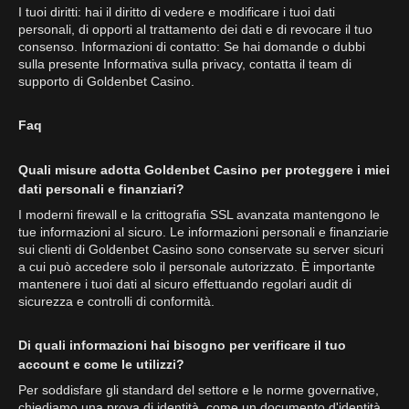
I tuoi diritti: hai il diritto di vedere e modificare i tuoi dati
personali, di opporti al trattamento dei dati e di revocare il tuo
consenso. Informazioni di contatto: Se hai domande o dubbi
sulla presente Informativa sulla privacy, contatta il team di
supporto di Goldenbet Casino.
Faq
Quali misure adotta Goldenbet Casino per proteggere i miei
dati personali e finanziari?
I moderni firewall e la crittografia SSL avanzata mantengono le
tue informazioni al sicuro. Le informazioni personali e finanziarie
sui clienti di Goldenbet Casino sono conservate su server sicuri
a cui può accedere solo il personale autorizzato. È importante
mantenere i tuoi dati al sicuro effettuando regolari audit di
sicurezza e controlli di conformità.
Di quali informazioni hai bisogno per verificare il tuo
account e come le utilizzi?
Per soddisfare gli standard del settore e le norme governative,
chiediamo una prova di identità, come un documento d'identità