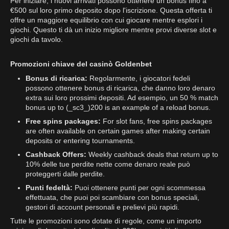
Per iniziare, i nuovi arrivati possono ottenere un bonus fino a
€500 sul loro primo deposito dopo l'iscrizione. Questa offerta ti
offre un maggiore equilibrio con cui giocare mentre esplori i
giochi. Questo ti dà un inizio migliore mentre provi diverse slot e
giochi da tavolo.
Promozioni chiave del casinò Goldenbet
Bonus di ricarica:
Regolarmente, i giocatori fedeli
possono ottenere bonus di ricarica, che danno loro denaro
extra sui loro prossimi depositi. Ad esempio, un 50 % match
bonus up to (_sc3_)200 is an example of a reload bonus.
Free spins packages:
For slot fans, free spins packages
are often available on certain games after making certain
deposits or entering tournaments.
Cashback Offers:
Weekly cashback deals that return up to
10% delle tue perdite nette come denaro reale può
proteggerti dalle perdite.
Punti fedeltà:
Puoi ottenere punti per ogni scommessa
effettuata, che puoi poi scambiare con bonus speciali,
gestori di account personali e prelievi più rapidi.
Tutte le promozioni sono dotate di regole, come un importo