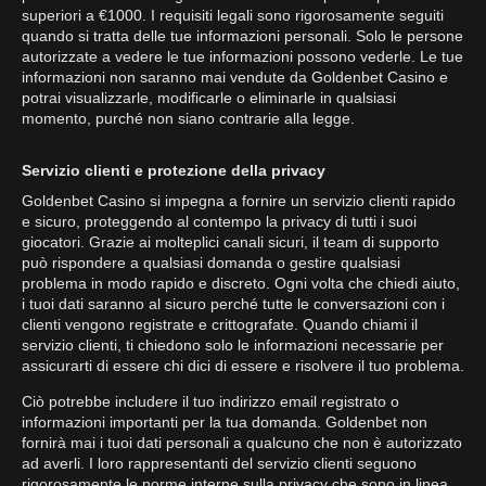
superiori a €1000. I requisiti legali sono rigorosamente seguiti
quando si tratta delle tue informazioni personali. Solo le persone
autorizzate a vedere le tue informazioni possono vederle. Le tue
informazioni non saranno mai vendute da Goldenbet Casino e
potrai visualizzarle, modificarle o eliminarle in qualsiasi
momento, purché non siano contrarie alla legge.
Servizio clienti e protezione della privacy
Goldenbet Casino si impegna a fornire un servizio clienti rapido
e sicuro, proteggendo al contempo la privacy di tutti i suoi
giocatori. Grazie ai molteplici canali sicuri, il team di supporto
può rispondere a qualsiasi domanda o gestire qualsiasi
problema in modo rapido e discreto. Ogni volta che chiedi aiuto,
i tuoi dati saranno al sicuro perché tutte le conversazioni con i
clienti vengono registrate e crittografate. Quando chiami il
servizio clienti, ti chiedono solo le informazioni necessarie per
assicurarti di essere chi dici di essere e risolvere il tuo problema.
Ciò potrebbe includere il tuo indirizzo email registrato o
informazioni importanti per la tua domanda. Goldenbet non
fornirà mai i tuoi dati personali a qualcuno che non è autorizzato
ad averli. I loro rappresentanti del servizio clienti seguono
rigorosamente le norme interne sulla privacy che sono in linea