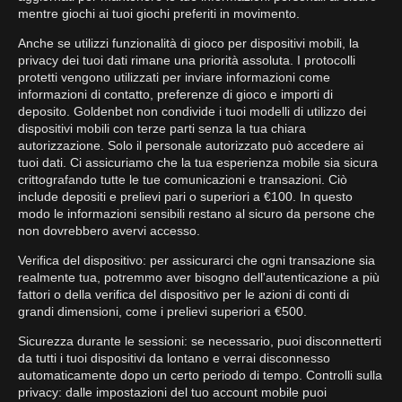
mentre giochi ai tuoi giochi preferiti in movimento.
Anche se utilizzi funzionalità di gioco per dispositivi mobili, la
privacy dei tuoi dati rimane una priorità assoluta. I protocolli
protetti vengono utilizzati per inviare informazioni come
informazioni di contatto, preferenze di gioco e importi di
deposito. Goldenbet non condivide i tuoi modelli di utilizzo dei
dispositivi mobili con terze parti senza la tua chiara
autorizzazione. Solo il personale autorizzato può accedere ai
tuoi dati. Ci assicuriamo che la tua esperienza mobile sia sicura
crittografando tutte le tue comunicazioni e transazioni. Ciò
include depositi e prelievi pari o superiori a €100. In questo
modo le informazioni sensibili restano al sicuro da persone che
non dovrebbero avervi accesso.
Verifica del dispositivo: per assicurarci che ogni transazione sia
realmente tua, potremmo aver bisogno dell'autenticazione a più
fattori o della verifica del dispositivo per le azioni di conti di
grandi dimensioni, come i prelievi superiori a €500.
Sicurezza durante le sessioni: se necessario, puoi disconnetterti
da tutti i tuoi dispositivi da lontano e verrai disconnesso
automaticamente dopo un certo periodo di tempo. Controlli sulla
privacy: dalle impostazioni del tuo account mobile puoi