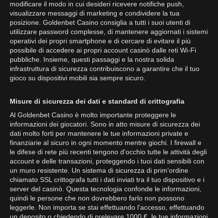
modificare il modo in cui desideri ricevere notifiche push,
visualizzare messaggi di marketing e condividere la tua
posizione. Goldenbet Casino consiglia a tutti i suoi utenti di
utilizzare password complesse, di mantenere aggiornati i sistemi
operativi dei propri smartphone e di cercare di evitare il più
possibile di accedere ai propri account casinò dalle reti Wi-Fi
pubbliche. Insieme, questi passaggi e la nostra solida
infrastruttura di sicurezza contribuiscono a garantire che il tuo
gioco su dispositivi mobili sia sempre sicuro.
Misure di sicurezza dei dati e standard di crittografia
Al Goldenbet Casino è molto importante proteggere le
informazioni dei giocatori. Sono in atto misure di sicurezza dei
dati molto forti per mantenere le tue informazioni private e
finanziarie al sicuro in ogni momento mentre giochi. I firewall e
le difese di rete più recenti tengono d'occhio tutte le attività degli
account e delle transazioni, proteggendo i tuoi dati sensibili con
un muro resistente. Un sistema di sicurezza di prim'ordine
chiamato SSL crittografa tutti i dati inviati tra il tuo dispositivo e i
server del casinò. Questa tecnologia confonde le informazioni,
quindi le persone che non dovrebbero farlo non possono
leggerle. Non importa se stai effettuando l'accesso, effettuando
un deposito o chiedendo di prelevare 1000 €, le tue informazioni