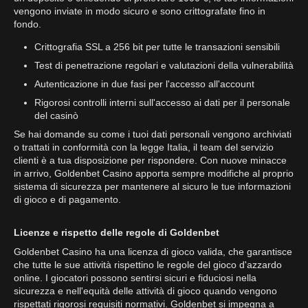
vengono inviate in modo sicuro e sono crittografate fino in
fondo.
Crittografia SSL a 256 bit per tutte le transazioni sensibili
Test di penetrazione regolari e valutazioni della vulnerabilità
Autenticazione in due fasi per l'accesso all'account
Rigorosi controlli interni sull'accesso ai dati per il personale
del casinò
Se hai domande su come i tuoi dati personali vengono archiviati
o trattati in conformità con la legge Italia, il team del servizio
clienti è a tua disposizione per rispondere. Con nuove minacce
in arrivo, Goldenbet Casino apporta sempre modifiche al proprio
sistema di sicurezza per mantenere al sicuro le tue informazioni
di gioco e di pagamento.
Licenze e rispetto delle regole di Goldenbet
Goldenbet Casino ha una licenza di gioco valida, che garantisce
che tutte le sue attività rispettino le regole del gioco d'azzardo
online. I giocatori possono sentirsi sicuri e fiduciosi nella
sicurezza e nell'equità delle attività di gioco quando vengono
rispettati rigorosi requisiti normativi. Goldenbet si impegna a