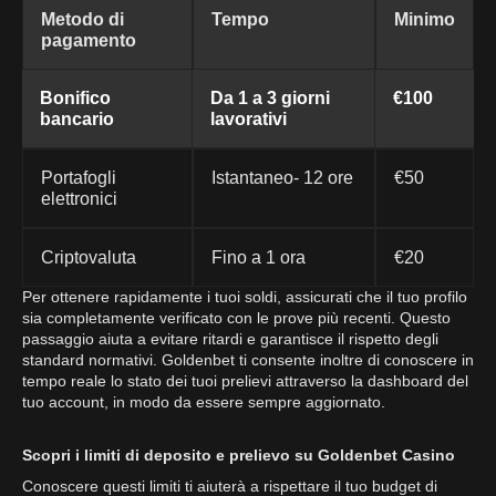
Metodo di
Tempo
Minimo
pagamento
Bonifico
Da 1 a 3 giorni
€100
bancario
lavorativi
Portafogli
Istantaneo- 12 ore
€50
elettronici
Criptovaluta
Fino a 1 ora
€20
Per ottenere rapidamente i tuoi soldi, assicurati che il tuo profilo
sia completamente verificato con le prove più recenti. Questo
passaggio aiuta a evitare ritardi e garantisce il rispetto degli
standard normativi. Goldenbet ti consente inoltre di conoscere in
tempo reale lo stato dei tuoi prelievi attraverso la dashboard del
tuo account, in modo da essere sempre aggiornato.
Scopri i limiti di deposito e prelievo su Goldenbet Casino
Conoscere questi limiti ti aiuterà a rispettare il tuo budget di