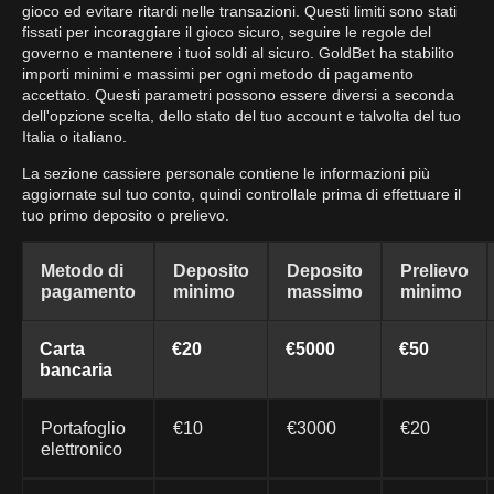
gioco ed evitare ritardi nelle transazioni. Questi limiti sono stati
fissati per incoraggiare il gioco sicuro, seguire le regole del
governo e mantenere i tuoi soldi al sicuro. GoldBet ha stabilito
importi minimi e massimi per ogni metodo di pagamento
accettato. Questi parametri possono essere diversi a seconda
dell'opzione scelta, dello stato del tuo account e talvolta del tuo
Italia o italiano.
La sezione cassiere personale contiene le informazioni più
aggiornate sul tuo conto, quindi controllale prima di effettuare il
tuo primo deposito o prelievo.
Metodo di
Deposito
Deposito
Prelievo
pagamento
minimo
massimo
minimo
Carta
€20
€5000
€50
bancaria
Portafoglio
€10
€3000
€20
elettronico