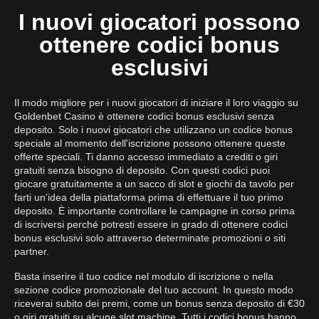
I nuovi giocatori possono
ottenere codici bonus
esclusivi
Il modo migliore per i nuovi giocatori di iniziare il loro viaggio su
Goldenbet Casino è ottenere codici bonus esclusivi senza
deposito. Solo i nuovi giocatori che utilizzano un codice bonus
speciale al momento dell'iscrizione possono ottenere queste
offerte speciali. Ti danno accesso immediato a crediti o giri
gratuiti senza bisogno di deposito. Con questi codici puoi
giocare gratuitamente a un sacco di slot e giochi da tavolo per
farti un'idea della piattaforma prima di effettuare il tuo primo
deposito. È importante controllare le campagne in corso prima
di iscriversi perché potresti essere in grado di ottenere codici
bonus esclusivi solo attraverso determinate promozioni o siti
partner.
Basta inserire il tuo codice nel modulo di iscrizione o nella
sezione codice promozionale del tuo account. In questo modo
riceverai subito dei premi, come un bonus senza deposito di €30
o giri gratuiti su alcune slot machine. Tutti i codici bonus hanno