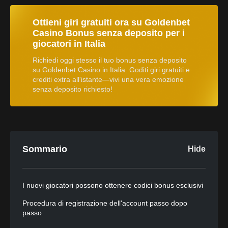
Ottieni giri gratuiti ora su Goldenbet
Casino Bonus senza deposito per i
giocatori in Italia
Richiedi oggi stesso il tuo bonus senza deposito
su Goldenbet Casino in Italia. Goditi giri gratuiti e
crediti extra all'istante—vivi una vera emozione
senza deposito richiesto!
Sommario
Hide
I nuovi giocatori possono ottenere codici bonus esclusivi
Procedura di registrazione dell'account passo dopo
passo