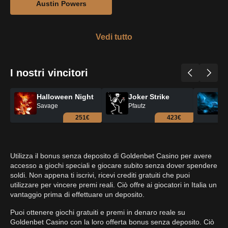
Arabian Charms Slot
Vedi tutto
I nostri vincitori
Halloween Night
Joker Strike
C
Savage
Pfautz
Ro
251€
423€
Utilizza il bonus senza deposito di Goldenbet Casino per avere
accesso a giochi speciali e giocare subito senza dover spendere
soldi. Non appena ti iscrivi, ricevi crediti gratuiti che puoi
utilizzare per vincere premi reali. Ciò offre ai giocatori in Italia un
vantaggio prima di effettuare un deposito.
Puoi ottenere giochi gratuiti e premi in denaro reale su
Goldenbet Casino con la loro offerta bonus senza deposito. Ciò