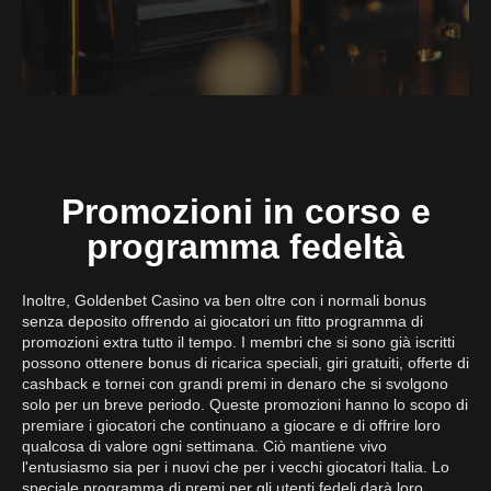
Promozioni in corso e
programma fedeltà
Inoltre, Goldenbet Casino va ben oltre con i normali bonus
senza deposito offrendo ai giocatori un fitto programma di
promozioni extra tutto il tempo. I membri che si sono già iscritti
possono ottenere bonus di ricarica speciali, giri gratuiti, offerte di
cashback e tornei con grandi premi in denaro che si svolgono
solo per un breve periodo. Queste promozioni hanno lo scopo di
premiare i giocatori che continuano a giocare e di offrire loro
qualcosa di valore ogni settimana. Ciò mantiene vivo
l'entusiasmo sia per i nuovi che per i vecchi giocatori Italia. Lo
speciale programma di premi per gli utenti fedeli darà loro