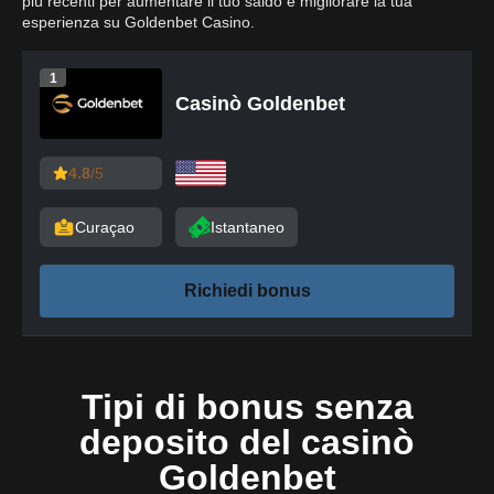
più recenti per aumentare il tuo saldo e migliorare la tua
esperienza su Goldenbet Casino.
1
Casinò Goldenbet
4.8
/5
Curaçao
Istantaneo
Richiedi bonus
Tipi di bonus senza
deposito del casinò
Goldenbet