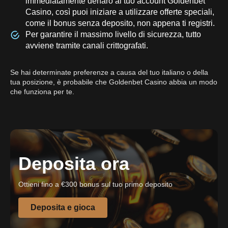
immediatamente denaro al tuo account Goldenbet
Casino, così puoi iniziare a utilizzare offerte speciali,
come il bonus senza deposito, non appena ti registri.
Per garantire il massimo livello di sicurezza, tutto
avviene tramite canali crittografati.
Se hai determinate preferenze a causa del tuo italiano o della
tua posizione, è probabile che Goldenbet Casino abbia un modo
che funziona per te.
Deposita ora
Ottieni fino a €300 bonus sul tuo primo deposito
Deposita e gioca