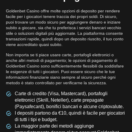
Goldenbet Casino offre molte opzioni di deposito per rendere
facile per i giocatori tenere traccia dei propri soldi. Di sicuro,
puoi trovare un modo sicuro per aggiungere denaro e iniziare
subito a giocare, sia che tu preferisca i servizi bancari vecchio
stile o soluzioni digitali più aggiornate. La piattaforma consente
transazioni rapide, quindi dopo un deposito riuscito, il tuo conto
viene accreditato quasi subito.
Non importa se ti piace usare carte, portafogli elettronici o
anche altri metodi di pagamento; le opzioni di pagamento di
Goldenbet Casino sono sufficientemente flessibili da soddisfare
le esigenze di tutti i giocatori. Puoi essere sicuro che le tue
informazioni finanziarie siano sempre al sicuro perché ogni
metodo è stato controllato per verificarne la sicurezza.
Carte di credito (Visa, Mastercard), portafogli
elettronici (Skrill, Neteller), carte prepagate
(Paysafecard), bonifici bancari e alcune criptovalute.
I depositi partono da €10, quindi è facile per giocatori
di tutti i tipi e budget.
La maggior parte dei metodi aggiunge