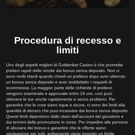
Procedura di recesso e
limiti
Uno degli aspetti migliori di Goldenbet Casino è che promette
prelievi rapidi delle vincite dai bonus senza deposito. Non ci
sono molti ritardi quando chiedi un prelievo dopo aver ottenuto
un bonus senza deposito e aver soddisfatto i requisiti di
scommessa. La maggior parte delle richieste di prelievo
vengono esaminate e approvate entro 24 ore, così puoi
ottenere le tue vincite rapidamente e senza problemi. Per
garantire che le cose siano eque e sicure, ci sono dei limiti alla
quantità di denaro che puoi incassare dai bonus senza deposito.
Questi limiti dipendono dallo stato dell'account del giocatore e
dai termini della promozione in corso. Per impedire alle persone
di abusare dei bonus e garantire che le offerte siano
vantaggiose per tutti, solitamente viene imposto un limite