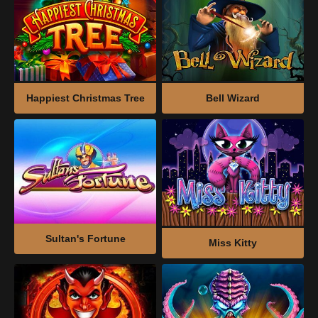
Happiest Christmas Tree
Bell Wizard
Sultan's Fortune
Miss Kitty