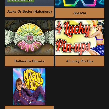
Jacks Or Better (Habanero)
Spectra
Dollars To Donuts
4 Lucky Pin Ups