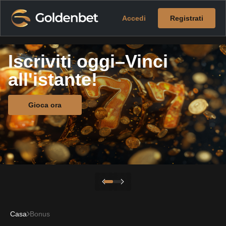
Accedi
Registrati
Iscriviti oggi–Vinci
all'istante!
Gioca ora
Casa
Bonus