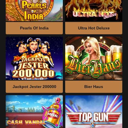
Pearls Of India
Ultra Hot Deluxe
Jackpot Jester 200000
Bier Haus