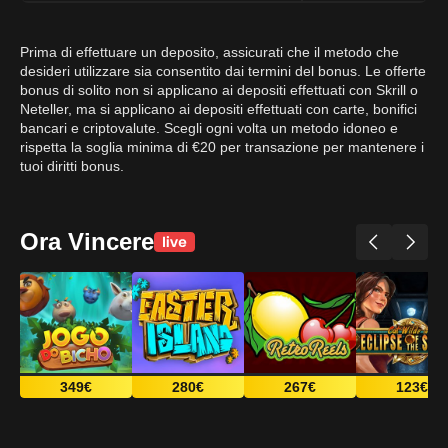
Prima di effettuare un deposito, assicurati che il metodo che
desideri utilizzare sia consentito dai termini del bonus. Le offerte
bonus di solito non si applicano ai depositi effettuati con Skrill o
Neteller, ma si applicano ai depositi effettuati con carte, bonifici
bancari e criptovalute. Scegli ogni volta un metodo idoneo e
rispetta la soglia minima di €20 per transazione per mantenere i
tuoi diritti bonus.
Ora Vincere
349€
280€
267€
123€