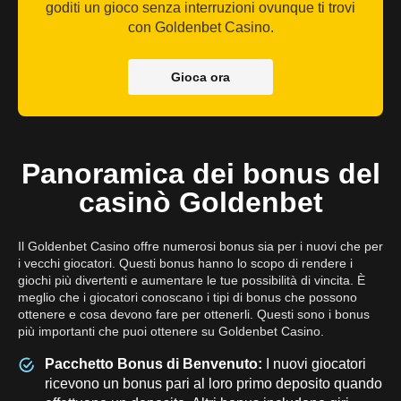
goditi un gioco senza interruzioni ovunque ti trovi
con Goldenbet Casino.
Gioca ora
Panoramica dei bonus del
casinò Goldenbet
Il Goldenbet Casino offre numerosi bonus sia per i nuovi che per
i vecchi giocatori. Questi bonus hanno lo scopo di rendere i
giochi più divertenti e aumentare le tue possibilità di vincita. È
meglio che i giocatori conoscano i tipi di bonus che possono
ottenere e cosa devono fare per ottenerli. Questi sono i bonus
più importanti che puoi ottenere su Goldenbet Casino.
Pacchetto Bonus di Benvenuto:
I nuovi giocatori
ricevono un bonus pari al loro primo deposito quando