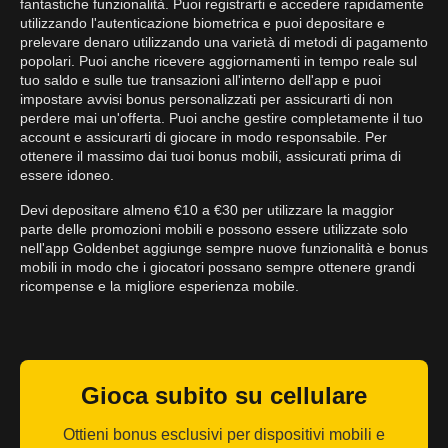
fantastiche funzionalità. Puoi registrarti e accedere rapidamente
utilizzando l'autenticazione biometrica e puoi depositare e
prelevare denaro utilizzando una varietà di metodi di pagamento
popolari. Puoi anche ricevere aggiornamenti in tempo reale sul
tuo saldo e sulle tue transazioni all'interno dell'app e puoi
impostare avvisi bonus personalizzati per assicurarti di non
perdere mai un'offerta. Puoi anche gestire completamente il tuo
account e assicurarti di giocare in modo responsabile. Per
ottenere il massimo dai tuoi bonus mobili, assicurati prima di
essere idoneo.
Devi depositare almeno €10 a €30 per utilizzare la maggior
parte delle promozioni mobili e possono essere utilizzate solo
nell'app Goldenbet aggiunge sempre nuove funzionalità e bonus
mobili in modo che i giocatori possano sempre ottenere grandi
ricompense e la migliore esperienza mobile.
Gioca subito su cellulare
Ottieni bonus esclusivi per dispositivi mobili e