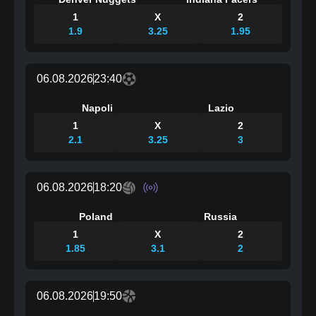
1
X
2
1.9
3.25
1.95
06.08.2026
23:40
Napoli
Lazio
1
X
2
2.1
3.25
3
06.08.2026
18:20
Poland
Russia
1
X
2
1.85
3.1
2
06.08.2026
19:50