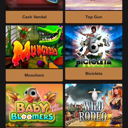
Cash Vandal
Top Gun
Bicicleta
Munchers