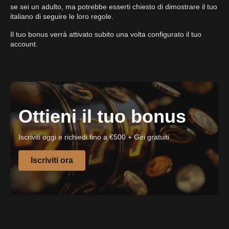
se sei un adulto, ma potrebbe esserti chiesto di dimostrare il tuo
italiano di seguire le loro regole.
Il tuo bonus verrà attivato subito una volta configurato il tuo
account.
Ottieni il tuo bonus
Iscriviti oggi e richiedi fino a €500 + Giri gratuiti
Iscriviti ora