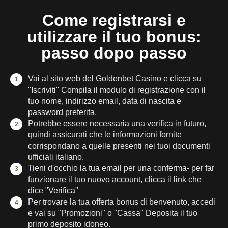
Come registrarsi e
utilizzare il tuo bonus:
passo dopo passo
Vai al sito web del Goldenbet Casino e clicca su
"Iscriviti" Compila il modulo di registrazione con il
tuo nome, indirizzo email, data di nascita e
password preferita.
Potrebbe essere necessaria una verifica in futuro,
quindi assicurati che le informazioni fornite
corrispondano a quelle presenti nei tuoi documenti
ufficiali italiano.
Tieni d'occhio la tua email per una conferma- per far
funzionare il tuo nuovo account, clicca il link che
dice "Verifica"
Per trovare la tua offerta bonus di benvenuto, accedi
e vai su "Promozioni" o "Cassa" Deposita il tuo
primo deposito idoneo.