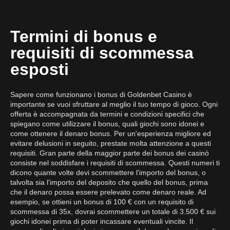
Termini di bonus e
requisiti di scommessa
esposti
Sapere come funzionano i bonus di Goldenbet Casino è
importante se vuoi sfruttare al meglio il tuo tempo di gioco. Ogni
offerta è accompagnata da termini e condizioni specifici che
spiegano come utilizzare il bonus, quali giochi sono idonei e
come ottenere il denaro bonus. Per un'esperienza migliore ed
evitare delusioni in seguito, prestate molta attenzione a questi
requisiti. Gran parte della maggior parte dei bonus dei casinò
consiste nel soddisfare i requisiti di scommessa. Questi numeri ti
dicono quante volte devi scommettere l'importo del bonus, o
talvolta sia l'importo del deposito che quello del bonus, prima
che il denaro possa essere prelevato come denaro reale. Ad
esempio, se ottieni un bonus di 100 € con un requisito di
scommessa di 35x, dovrai scommettere un totale di 3.500 € sui
giochi idonei prima di poter incassare eventuali vincite. Il