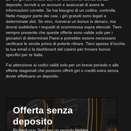
deposito, iscriviti a un account e assicurati di avere le
informazioni corrette. Se hai bisogno di un codice, controlla.
Nella maggior parte dei casi, i giri gratuiti sono legati a
determinate slot. Se vinci, riceverai un bonus in denaro, ma
dovrai soddisfare i requisiti di scommessa sopra elencati. Tieni
sempre presente che queste offerte sono valide solo per i
giocatori di determinati Paesi e potrebbe essere necessario
verificare le vincite prima di poterle ritirare. Tieni spesso d'occhio
la tua email o la dashboard del casinò per trovare bonus
specifici per te Italia.
Fai attenzione ai codici validi solo per un breve periodo o alle
offerte stagionali che possono offrirti giri o crediti extra senza
dover effettuare un deposito.
Offerta senza
deposito
Richiedi ora- Solo per un periodo limitato