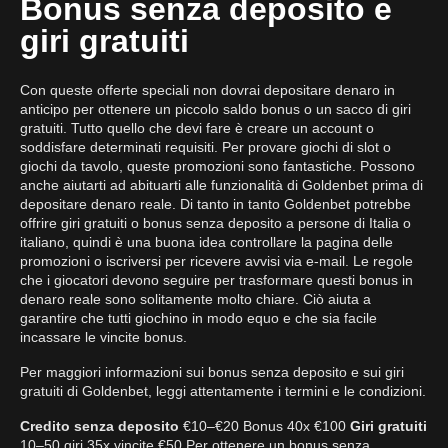
Bonus senza deposito e
giri gratuiti
Con queste offerte speciali non dovrai depositare denaro in
anticipo per ottenere un piccolo saldo bonus o un sacco di giri
gratuiti. Tutto quello che devi fare è creare un account o
soddisfare determinati requisiti. Per provare giochi di slot o
giochi da tavolo, queste promozioni sono fantastiche. Possono
anche aiutarti ad abituarti alle funzionalità di Goldenbet prima di
depositare denaro reale. Di tanto in tanto Goldenbet potrebbe
offrire giri gratuiti o bonus senza deposito a persone di Italia o
italiano, quindi è una buona idea controllare la pagina delle
promozioni o iscriversi per ricevere avvisi via e-mail. Le regole
che i giocatori devono seguire per trasformare questi bonus in
denaro reale sono solitamente molto chiare. Ciò aiuta a
garantire che tutti giochino in modo equo e che sia facile
incassare le vincite bonus.
Per maggiori informazioni sui bonus senza deposito e sui giri
gratuiti di Goldenbet, leggi attentamente i termini e le condizioni.
Credito senza deposito
€10–€20 Bonus 40x €100
Giri gratuiti
10–50 giri 35x vincite €50 Per ottenere un bonus senza