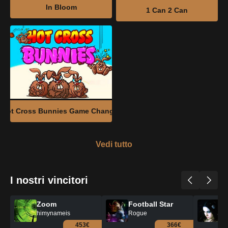
In Bloom
Childhood Sweets Christmas Editio
Hot Cross Bunnies Game Changer
Vedi tutto
I nostri vincitori
Zoom
Football Star
Em
himynameis
Rogue
Bul
453€
366€