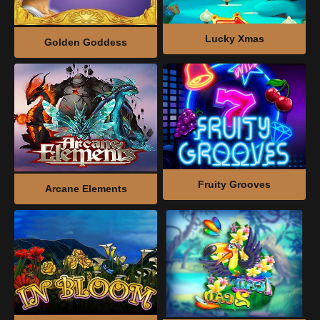
Lucky Xmas
Golden Goddess
Fruity Grooves
Arcane Elements