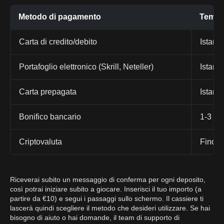
Metodo di pagamento
Tempo
Carta di credito/debito
Istant
Portafoglio elettronico (Skrill, Neteller)
Istant
Carta prepagata
Istant
Bonifico bancario
1-3 gio
Criptovaluta
Fino a
Riceverai subito un messaggio di conferma per ogni deposito,
così potrai iniziare subito a giocare. Inserisci il tuo importo (a
partire da €10) e segui i passaggi sullo schermo. Il cassiere ti
lascerà quindi scegliere il metodo che desideri utilizzare. Se hai
bisogno di aiuto o hai domande, il team di supporto di