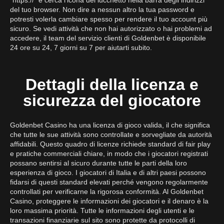
"https://" e cerca l'icona del lucchetto nella barra degli indirizzi
del tuo browser. Non dire a nessun altro la tua password e
potresti volerla cambiare spesso per rendere il tuo account più
sicuro. Se vedi attività che non hai autorizzato o hai problemi ad
accedere, il team del servizio clienti di Goldenbet è disponibile
24 ore su 24, 7 giorni su 7 per aiutarti subito.
Dettagli della licenza e
sicurezza del giocatore
Goldenbet Casino ha una licenza di gioco valida, il che significa
che tutte le sue attività sono controllate e sorvegliate da autorità
affidabili. Questo quadro di licenze richiede standard di fair play
e pratiche commerciali chiare, in modo che i giocatori registrati
possano sentirsi al sicuro durante tutte le parti della loro
esperienza di gioco. I giocatori di Italia e di altri paesi possono
fidarsi di questi standard elevati perché vengono regolarmente
controllati per verificarne la rigorosa conformità. Al Goldenbet
Casino, proteggere le informazioni dei giocatori e il denaro è la
loro massima priorità. Tutte le informazioni degli utenti e le
transazioni finanziarie sul sito sono protette da protocolli di