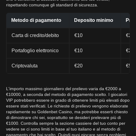
rispettando comunque gli standard di sicurezza.
Metodo di pagamento
Deposito minimo
Prel
Carta di credito/debito
€10
€20
Portafoglio elettronico
€10
€20
Criptovaluta
€20
€50
L'importo massimo giornaliero del prelievo varia da €2000 a
€10000, a seconda del metodo di pagamento scelto. I giocatori
VIP potrebbero essere in grado di ottenere limiti più elevati dopo
essere stati verificati. Le richieste di prelievo vengono elaborate
rapidamente su Goldenbet Casino, ma potrebbe esserti chiesto
di dimostrare chi sei, soprattutto se desideri prelevare più di
€1000. Controlla sempre la sezione cassiere del tuo conto per
vedere se ci sono limiti in base al tuo italiano e al metodo di
pagamento che hai scelto. Quindi puoi giocare senza problemi,