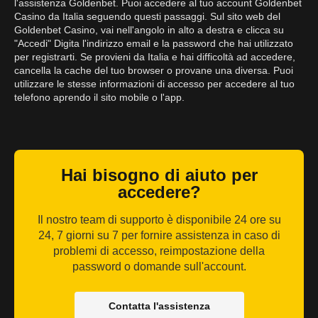
l'assistenza Goldenbet. Puoi accedere al tuo account Goldenbet
Casino da Italia seguendo questi passaggi. Sul sito web del
Goldenbet Casino, vai nell'angolo in alto a destra e clicca su
"Accedi" Digita l'indirizzo email e la password che hai utilizzato
per registrarti. Se provieni da Italia e hai difficoltà ad accedere,
cancella la cache del tuo browser o provane una diversa. Puoi
utilizzare le stesse informazioni di accesso per accedere al tuo
telefono aprendo il sito mobile o l'app.
Hai bisogno di aiuto per
accedere?
Il nostro team di supporto è disponibile 24 ore su
24, 7 giorni su 7 per fornire assistenza in caso di
problemi di accesso, reimpostazione della
password o domande sull'account.
Contatta l'assistenza