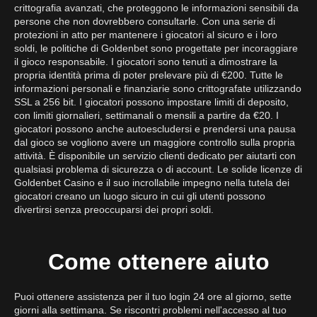
crittografia avanzati, che proteggono le informazioni sensibili da
persone che non dovrebbero consultarle. Con una serie di
protezioni in atto per mantenere i giocatori al sicuro e i loro
soldi, le politiche di Goldenbet sono progettate per incoraggiare
il gioco responsabile. I giocatori sono tenuti a dimostrare la
propria identità prima di poter prelevare più di €200. Tutte le
informazioni personali e finanziarie sono crittografate utilizzando
SSL a 256 bit. I giocatori possono impostare limiti di deposito,
con limiti giornalieri, settimanali o mensili a partire da €20. I
giocatori possono anche autoescludersi e prendersi una pausa
dal gioco se vogliono avere un maggiore controllo sulla propria
attività. È disponibile un servizio clienti dedicato per aiutarti con
qualsiasi problema di sicurezza o di account. Le solide licenze di
Goldenbet Casino e il suo incrollabile impegno nella tutela dei
giocatori creano un luogo sicuro in cui gli utenti possono
divertirsi senza preoccuparsi dei propri soldi.
Come ottenere aiuto
Puoi ottenere assistenza per il tuo login 24 ore al giorno, sette
giorni alla settimana. Se riscontri problemi nell'accesso al tuo