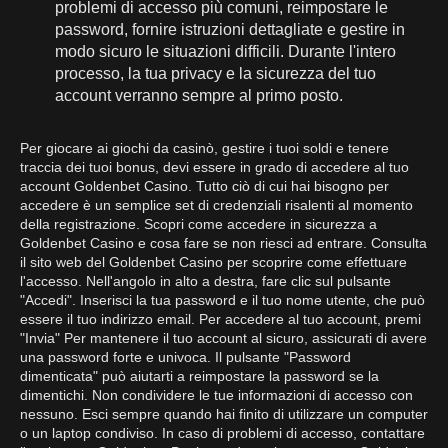
problemi di accesso più comuni, reimpostare le
password, fornire istruzioni dettagliate e gestire in
modo sicuro le situazioni difficili. Durante l'intero
processo, la tua privacy e la sicurezza del tuo
account verranno sempre al primo posto.
Per giocare ai giochi da casinò, gestire i tuoi soldi e tenere
traccia dei tuoi bonus, devi essere in grado di accedere al tuo
account Goldenbet Casino. Tutto ciò di cui hai bisogno per
accedere è un semplice set di credenziali risalenti al momento
della registrazione. Scopri come accedere in sicurezza a
Goldenbet Casino e cosa fare se non riesci ad entrare. Consulta
il sito web del Goldenbet Casino per scoprire come effettuare
l'accesso. Nell'angolo in alto a destra, fare clic sul pulsante
"Accedi". Inserisci la tua password e il tuo nome utente, che può
essere il tuo indirizzo email. Per accedere al tuo account, premi
"Invia" Per mantenere il tuo account al sicuro, assicurati di avere
una password forte e univoca. Il pulsante "Password
dimenticata" può aiutarti a reimpostare la password se la
dimentichi. Non condividere le tue informazioni di accesso con
nessuno. Esci sempre quando hai finito di utilizzare un computer
o un laptop condiviso. In caso di problemi di accesso, contattare