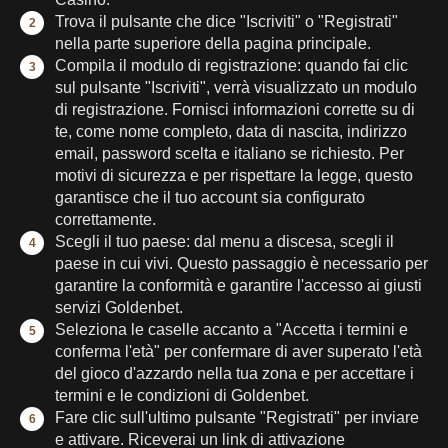
Trova il pulsante che dice "Iscriviti" o "Registrati"
nella parte superiore della pagina principale.
Compila il modulo di registrazione: quando fai clic
sul pulsante "Iscriviti", verrà visualizzato un modulo
di registrazione. Fornisci informazioni corrette su di
te, come nome completo, data di nascita, indirizzo
email, password scelta e italiano se richiesto. Per
motivi di sicurezza e per rispettare la legge, questo
garantisce che il tuo account sia configurato
correttamente.
Scegli il tuo paese: dal menu a discesa, scegli il
paese in cui vivi. Questo passaggio è necessario per
garantire la conformità e garantire l'accesso ai giusti
servizi Goldenbet.
Seleziona le caselle accanto a "Accetta i termini e
conferma l'età" per confermare di aver superato l'età
del gioco d'azzardo nella tua zona e per accettare i
termini e le condizioni di Goldenbet.
Fare clic sull'ultimo pulsante "Registrati" per inviare
e attivare. Riceverai un link di attivazione