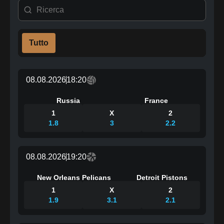
Tutto
08.08.2026
18:20
Russia
France
1
X
2
1.8
3
2.2
08.08.2026
19:20
New Orleans Pelicans
Detroit Pistons
1
X
2
1.9
3.1
2.1