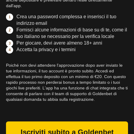
anche depositare e prelevare denaro reale direttamente
dall'app.
Crea una password complessa e inserisci il tuo
indirizzo email
Fornisci alcune informazioni di base su di te, come il
tuo italiano se necessario per la verifica locale
Per giocare, devi avere almeno 18+ anni
Accetta la privacy e i termini
Poiché non devi attendere l'approvazione dopo aver inviato le
tue informazioni, il tuo account è pronto subito. Accedi ed
effettua il tuo primo deposito con un minimo di €20. Con questo
rapido processo non perderai bonus a tempo limitato o i tuoi
giochi live preferiti. L'app ha una funzione di chat integrata che ti
consente di parlare con il team di supporto di Goldenbet di
qualsiasi domanda tu abbia sulla registrazione.
Iscriviti subito a Goldenbet