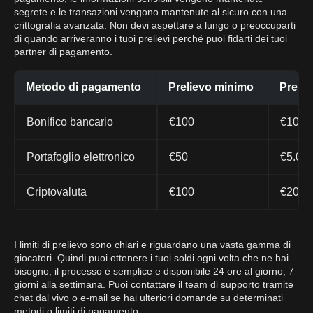
pagamento, le informazioni sensibili vengono mantenute
segrete e le transazioni vengono mantenute al sicuro con una
crittografia avanzata. Non devi aspettare a lungo o preoccuparti
di quando arriveranno i tuoi prelievi perché puoi fidarti dei tuoi
partner di pagamento.
Metodo di pagamento
Prelievo minimo
Preli
Bonifico bancario
€100
€10.0
Portafoglio elettronico
€50
€5.00
Criptovaluta
€100
€20.0
I limiti di prelievo sono chiari e riguardano una vasta gamma di
giocatori. Quindi puoi ottenere i tuoi soldi ogni volta che ne hai
bisogno, il processo è semplice e disponibile 24 ore al giorno, 7
giorni alla settimana. Puoi contattare il team di supporto tramite
chat dal vivo o e-mail se hai ulteriori domande su determinati