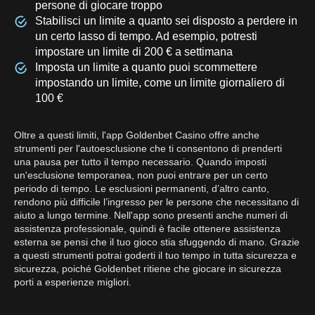
persone di giocare troppo
Stabilisci un limite a quanto sei disposto a perdere in
un certo lasso di tempo. Ad esempio, potresti
impostare un limite di 200 € a settimana
Imposta un limite a quanto puoi scommettere
impostando un limite, come un limite giornaliero di
100 €
Oltre a questi limiti, l'app Goldenbet Casino offre anche
strumenti per l'autoesclusione che ti consentono di prenderti
una pausa per tutto il tempo necessario. Quando imposti
un'esclusione temporanea, non puoi entrare per un certo
periodo di tempo. Le esclusioni permanenti, d’altro canto,
rendono più difficile l’ingresso per le persone che necessitano di
aiuto a lungo termine. Nell'app sono presenti anche numeri di
assistenza professionale, quindi è facile ottenere assistenza
esterna se pensi che il tuo gioco stia sfuggendo di mano. Grazie
a questi strumenti potrai goderti il tuo tempo in tutta sicurezza e
sicurezza, poiché Goldenbet ritiene che giocare in sicurezza
porti a esperienze migliori.