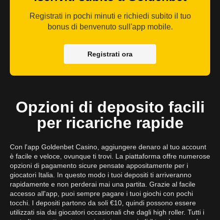
Registrati in pochi minuti e richiedi subito il tuo
bonus di benvenuto sull'app mobile.
Registrati ora
Opzioni di deposito facili
per ricariche rapide
Con l'app Goldenbet Casino, aggiungere denaro al tuo account
è facile e veloce, ovunque ti trovi. La piattaforma offre numerose
opzioni di pagamento sicure pensate appositamente per i
giocatori Italia. In questo modo i tuoi depositi ti arriveranno
rapidamente e non perderai mai una partita. Grazie al facile
accesso all'app, puoi sempre pagare i tuoi giochi con pochi
tocchi. I depositi partono da soli €10, quindi possono essere
utilizzati sia dai giocatori occasionali che dagli high roller. Tutti i