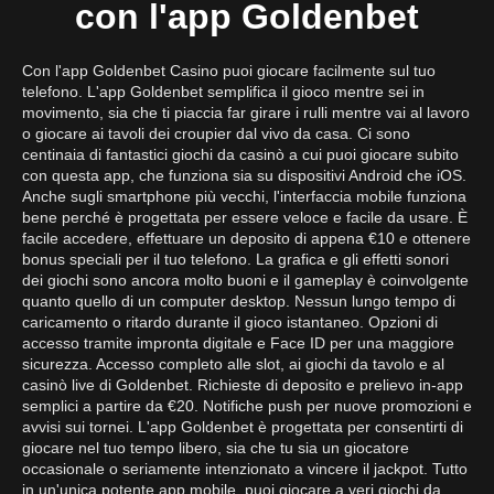
con l'app Goldenbet
Con l'app Goldenbet Casino puoi giocare facilmente sul tuo
telefono. L'app Goldenbet semplifica il gioco mentre sei in
movimento, sia che ti piaccia far girare i rulli mentre vai al lavoro
o giocare ai tavoli dei croupier dal vivo da casa. Ci sono
centinaia di fantastici giochi da casinò a cui puoi giocare subito
con questa app, che funziona sia su dispositivi Android che iOS.
Anche sugli smartphone più vecchi, l'interfaccia mobile funziona
bene perché è progettata per essere veloce e facile da usare. È
facile accedere, effettuare un deposito di appena €10 e ottenere
bonus speciali per il tuo telefono. La grafica e gli effetti sonori
dei giochi sono ancora molto buoni e il gameplay è coinvolgente
quanto quello di un computer desktop. Nessun lungo tempo di
caricamento o ritardo durante il gioco istantaneo. Opzioni di
accesso tramite impronta digitale e Face ID per una maggiore
sicurezza. Accesso completo alle slot, ai giochi da tavolo e al
casinò live di Goldenbet. Richieste di deposito e prelievo in-app
semplici a partire da €20. Notifiche push per nuove promozioni e
avvisi sui tornei. L'app Goldenbet è progettata per consentirti di
giocare nel tuo tempo libero, sia che tu sia un giocatore
occasionale o seriamente intenzionato a vincere il jackpot. Tutto