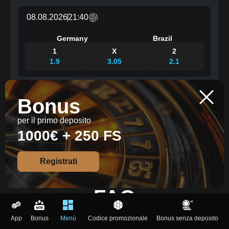
08.08.2026
21:40
Germany
Brazil
1
X
2
1.9
3.05
2.1
Bonus
1
2
3
4
Successivo
per il primo deposito
1000€ + 250 FS
Vedi di più
Registrati
FAQ
App
Bonus
Menù
Codice promozionale
Bonus senza deposito