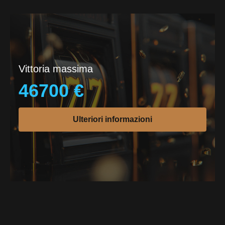
Vittoria massima
46700 €
Ulteriori informazioni