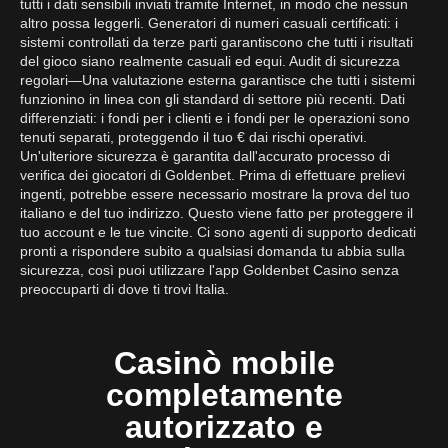
tutti i dati sensibili inviati tramite Internet, in modo che nessun
altro possa leggerli. Generatori di numeri casuali certificati: i
sistemi controllati da terze parti garantiscono che tutti i risultati
del gioco siano realmente casuali ed equi. Audit di sicurezza
regolari—Una valutazione esterna garantisce che tutti i sistemi
funzionino in linea con gli standard di settore più recenti. Dati
differenziati: i fondi per i clienti e i fondi per le operazioni sono
tenuti separati, proteggendo il tuo € dai rischi operativi.
Un'ulteriore sicurezza è garantita dall'accurato processo di
verifica dei giocatori di Goldenbet. Prima di effettuare prelievi
ingenti, potrebbe essere necessario mostrare la prova del tuo
italiano e del tuo indirizzo. Questo viene fatto per proteggere il
tuo account e le tue vincite. Ci sono agenti di supporto dedicati
pronti a rispondere subito a qualsiasi domanda tu abbia sulla
sicurezza, così puoi utilizzare l'app Goldenbet Casino senza
preoccuparti di dove ti trovi Italia.
Casinò mobile
completamente
autorizzato e