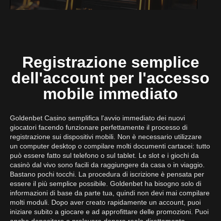
Registrazione semplice
dell'account per l'accesso
mobile immediato
Goldenbet Casino semplifica l'avvio immediato dei nuovi
giocatori facendo funzionare perfettamente il processo di
registrazione sui dispositivi mobili. Non è necessario utilizzare
un computer desktop o compilare molti documenti cartacei: tutto
può essere fatto sul telefono o sul tablet. Le slot e i giochi da
casinò dal vivo sono facili da raggiungere da casa o in viaggio.
Bastano pochi tocchi. La procedura di iscrizione è pensata per
essere il più semplice possibile. Goldenbet ha bisogno solo di
informazioni di base da parte tua, quindi non devi mai compilare
molti moduli. Dopo aver creato rapidamente un account, puoi
iniziare subito a giocare e ad approfittare delle promozioni. Puoi