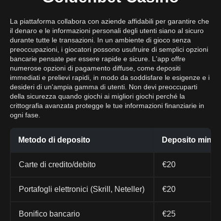
Goldenbet Casino
La piattaforma collabora con aziende affidabili per garantire che
il denaro e le informazioni personali degli utenti siano al sicuro
durante tutte le transazioni. In un ambiente di gioco senza
preoccupazioni, i giocatori possono usufruire di semplici opzioni
bancarie pensate per essere rapide e sicure. L'app offre
numerose opzioni di pagamento diffuse, come depositi
immediati e prelievi rapidi, in modo da soddisfare le esigenze e i
desideri di un'ampia gamma di utenti. Non devi preoccuparti
della sicurezza quando giochi ai migliori giochi perché la
crittografia avanzata protegge le tue informazioni finanziarie in
ogni fase.
Metodo di deposito
Deposito mini
Carte di credito/debito
€20
Portafogli elettronici (Skrill, Neteller)
€20
Bonifico bancario
€25